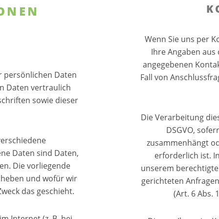
K
IONEN
Wenn Sie uns per K
Ihre Angaben aus 
angegebenen Kontakt
r persönlichen Daten
Fall von Anschlussfra
n Daten vertraulich
chriften sowie dieser
Die Verarbeitung dies
DSGVO, sofern 
verschiedene
zusammenhängt ode
ne Daten sind Daten,
erforderlich ist. 
en. Die vorliegende
unserem berechtigten
erheben und wofür wir
gerichteten Anfragen (
Zweck das geschieht.
(Art. 6 Abs.
 Internet (z. B. bei