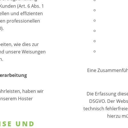
unden (Art. 6 Abs. 1
ellen und effizienten
en professionellen
).
iten, wie dies zur
 und unsere Weisungen
n.
Eine Zusammenführ
verarbeitung
rleisten, haben wir
Die Erfassung dieser
 unserem Hoster
DSGVO. Der Websit
technisch fehlerfrei
hierzu mü
ISE UND