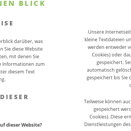
NEN BLICK
ISE
Unsere Internetsei
kleine Textdateien u
rblick darüber, was
werden entweder vo
n Sie diese Website
Cookies) oder da
en, mit denen Sie
gespeichert. S
he Informationen zum
automatisch gelösc
ter diesem Text
gespeichert bis Sie
ng.
DIESER
Teilweise können au
gespeichert werd
Cookies). Diese e
Dienstleistungen des
uf dieser Website?