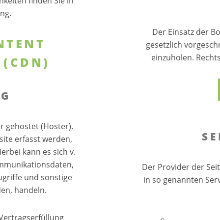
keiten finden Sie in
ng.
Der Einsatz der B
NTENT
gesetzlich vorgesch
einzuholen. Rechtsg
 (CDN)
NG
r gehostet (Hoster).
SE
ite erfasst werden,
erbei kann es sich v.
ommunikationsdaten,
Der Provider der Sei
griffe und sonstige
in so genannten Ser
den, handeln.
Vertragserfüllung