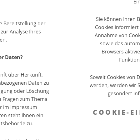
Ei
?
Sie können Ihren B
e Bereitstellung der
Cookies informiert
zur Analyse Ihres
Annahme von Cookie
en.
sowie das autom
Browsers aktivie
er Daten?
Funktion
nft über Herkunft,
Soweit Cookies von 
nbezogenen Daten zu
werden, werden wir 
tigung oder Löschung
gesondert inf
ren Fragen zum Thema
der im Impressum
COOKIE-E
en steht Ihnen ein
htsbehörde zu.