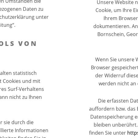
en Umständen die
Unsere Website n
bezogenen Daten zu
Cookie, um Ihre E
schutzerklärung unter
Ihrem Browser
itung“.
dokumentieren. Anb
Bornschein, Geor
OLS VON
N
Wenn Sie unsere W
Browser gespeichert,
lten statistisch
der Widerruf dies
t Cookies und mit
werden nicht an 
es Surf-Verhaltens
ann nicht zu Ihnen
Die erfassten Da
auffordern bzw. das 
Datenspeicherung en
 sie durch die
bleiben unberührt.
lierte Informationen
finden Sie unter
http